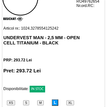
RO49762654
32785541252 - UNDERVEST MAN - 2,5
Nr.ord.RC:
MM - OPEN CELL TITANIUM - BLACK
Articol nr.: 1024.3278554125242
UNDERVEST MAN - 2,5 MM - OPEN
CELL TITANIUM - BLACK
PRP: 293.72 Lei
Pret: 293.72 Lei
!
Disponibilitate:
IN STOC
L
XS
S
M
XL