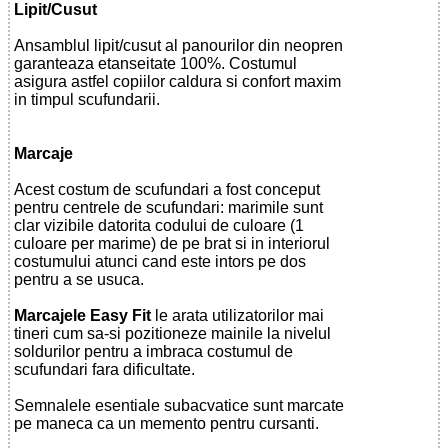
Lipit/Cusut
Ansamblul lipit/cusut al panourilor din neopren
garanteaza etanseitate 100%. Costumul
asigura astfel copiilor caldura si confort maxim
in timpul scufundarii.
Marcaje
Acest costum de scufundari a fost conceput
pentru centrele de scufundari: marimile sunt
clar vizibile datorita codului de culoare (1
culoare per marime) de pe brat si in interiorul
costumului atunci cand este intors pe dos
pentru a se usuca.
Marcajele Easy Fit
le arata utilizatorilor mai
tineri cum sa-si pozitioneze mainile la nivelul
soldurilor pentru a imbraca costumul de
scufundari fara dificultate.
Semnalele esentiale subacvatice sunt marcate
pe maneca ca un memento pentru cursanti.