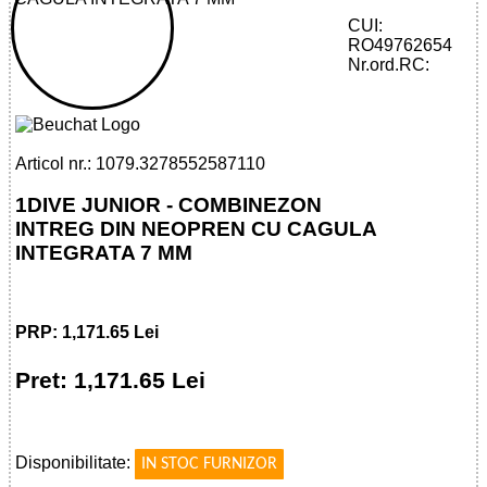
CUI:
RO49762654
32785525871 - 1DIVE JR OVERALL WITH
Nr.ord.RC:
HOOD 7 MM
Articol nr.: 1079.3278552587110
1DIVE JUNIOR - COMBINEZON
INTREG DIN NEOPREN CU CAGULA
INTEGRATA 7 MM
PRP: 1,171.65 Lei
Pret: 1,171.65 Lei
!
Disponibilitate:
IN STOC FURNIZOR