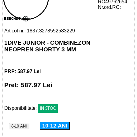
32785525832 - 1DIVE JUNIOR - SHORTY
RO49762654
3 MM
Nr.ord.RC:
Articol nr.: 1837.3278552583229
1DIVE JUNIOR - COMBINEZON
NEOPREN SHORTY 3 MM
PRP: 587.97 Lei
Pret: 587.97 Lei
!
Disponibilitate:
IN STOC
10-12 ANI
8-10 ANI