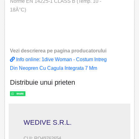
Norme EN 14225-1 CLASS B (Temp. 10 -
18Â°C)
Vezi descrierea pe pagina producatorului
Info online: 1dive Woman - Costum Intreg
Din Neopren Cu Cagula Integrata 7 Mm
Distribuie unui prieten
WEDIVE S.R.L.
CUI: RO49762654