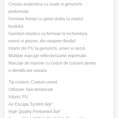
Croiala anatomica cu coate si genunchi
preformate.
Fermoar frontal cu glisor dublu la nivelul
bustului.
Garnituri elastice cu fermoar la incheietura
mainii si glezne, din neopren flexibil.
Intariri din PU la genunchi, umeri si sezut.
Multiple marcaje reflectorizante imprimate.
Marcaje de marime cu coduri de culoare pentru
o identificare usoara.
Tip costum: Costum umed
Utilizare: Ape temperate
Intariri: PU
Air Escape System âœ”
High Quality Preformed âœ”