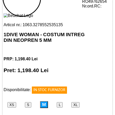
32785525351 - 1DIVE WOMAN -
RO49762654
OVERALL 5 MM
Nr.ord.RC:
Articol nr.: 1063.3278552535135
1DIVE WOMAN - COSTUM INTREG
DIN NEOPREN 5 MM
PRP: 1,198.40 Lei
Pret: 1,198.40 Lei
!
Disponibilitate:
IN STOC FURNIZOR
M
XS
S
L
XL