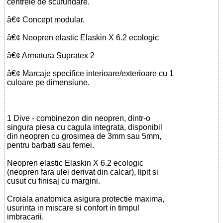
centrele de scufundare.
â€¢ Concept modular.
â€¢ Neopren elastic Elaskin X 6.2 ecologic
â€¢ Armatura Supratex 2
â€¢ Marcaje specifice interioare/exterioare cu 1
culoare pe dimensiune.
1 Dive - combinezon din neopren, dintr-o
singura piesa cu cagula integrata, disponibil
din neopren cu grosimea de 3mm sau 5mm,
pentru barbati sau femei.
Neopren elastic Elaskin X 6.2 ecologic
(neopren fara ulei derivat din calcar), lipit si
cusut cu finisaj cu margini.
Croiala anatomica asigura protectie maxima,
usurinta in miscare si confort in timpul
imbracarii.