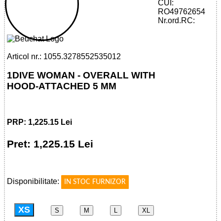
CUI:
32785525350 - 1DIVE WOMAN -
RO49762654
OVERALL WITH HOOD-ATTACHED 5 MM
Nr.ord.RC:
Articol nr.: 1055.3278552535012
1DIVE WOMAN - OVERALL WITH
HOOD-ATTACHED 5 MM
PRP: 1,225.15 Lei
Pret: 1,225.15 Lei
!
Disponibilitate:
IN STOC FURNIZOR
XS
S
M
L
XL