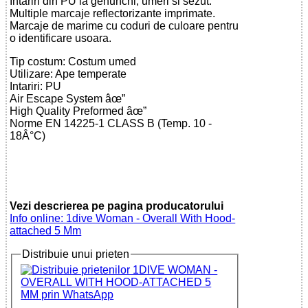
Intariri din PU la genunchi, umeri si sezut.
Multiple marcaje reflectorizante imprimate.
Marcaje de marime cu coduri de culoare pentru
o identificare usoara.
Tip costum: Costum umed
Utilizare: Ape temperate
Intariri: PU
Air Escape System âœ”
High Quality Preformed âœ”
Norme EN 14225-1 CLASS B (Temp. 10 -
18Â°C)
Vezi descrierea pe pagina producatorului
Info online: 1dive Woman - Overall With Hood-
attached 5 Mm
Distribuie unui prieten