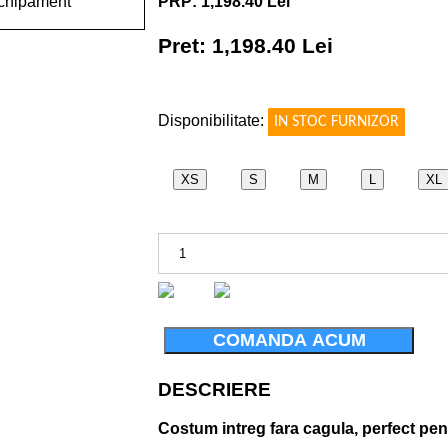
PRP: 1,198.40 Lei
Pret: 1,198.40 Lei
!
Disponibilitate:
IN STOC FURNIZOR
XS
S
M
L
XL
COMANDA ACUM
DESCRIERE
Costum intreg fara cagula, perfect pen