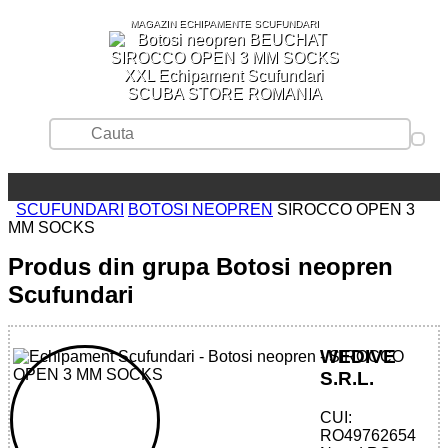
MAGAZIN ECHIPAMENTE SCUFUNDARI
SCUBA STORE ROMANIA
SCUFUNDARI
BOTOSI NEOPREN
SIROCCO OPEN 3
MM SOCKS
Produs din grupa Botosi neopren
Scufundari
WEDIVE
S.R.L.
CUI:
32785521619 - SIROCCO OPEN 3 MM
RO49762654