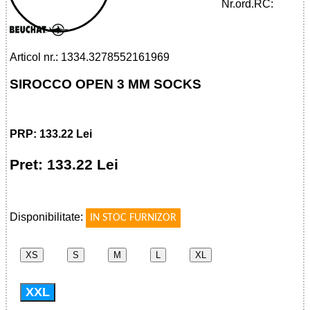
SOCKS
Nr.ord.RC:
Articol nr.: 1334.3278552161969
SIROCCO OPEN 3 MM SOCKS
PRP: 133.22 Lei
Pret: 133.22 Lei
!
Disponibilitate:
IN STOC FURNIZOR
XS
S
M
L
XL
XXL