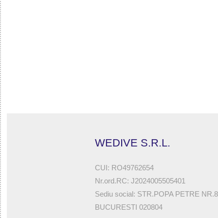
32785521619 - SIROCCO OPEN 3 MM SOCKS
WEDIVE S.R.L.
CUI: RO49762654
Nr.ord.RC: J2024005505401
Sediu social: STR.POPA PETRE NR.
BUCURESTI 020804