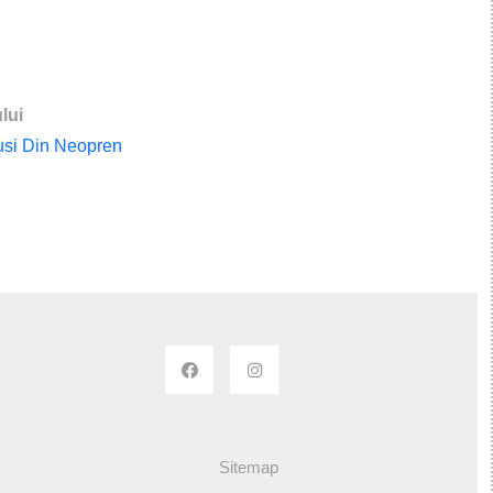
lui
nusi Din Neopren
Sitemap