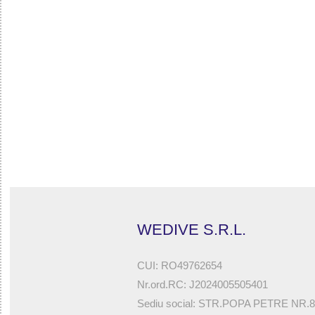
32785521523 - SIROCCO SPORT 5 MM GLOVES
WEDIVE S.R.L.
CUI: RO49762654
Nr.ord.RC: J2024005505401
Sediu social: STR.POPA PETRE NR.