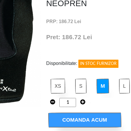
NEOPREN
PRP: 186.72 Lei
Pret: 186.72 Lei
!
Disponibilitate:
IN STOC FURNIZOR
M
XS
S
L
COMANDA ACUM