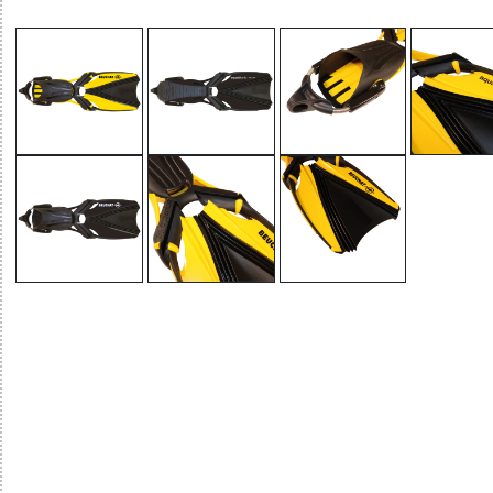
32785515480 - AQUABIONIC EVO - BLACK