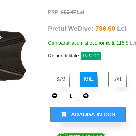
PRP:
855.47
Lei
Pretul WeDive:
736.99
Lei
Cumparati acum si economisiti: 118.5
Le
Disponibilitate:
IN STOC
M/L
S/M
L/XL
ADAUGA IN COS