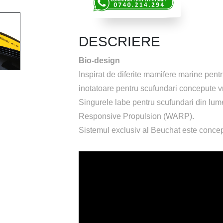
DESCRIERE
Bio-design
Inspirat de diferite mamifere marine pentr
inotatoare pentru scufundari concepute 
Singurele labe pentru scufundari din lum
Responsive Propulsion (WARP).
Sistemul exclusiv al Beuchat este concep