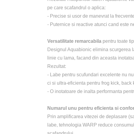
pe care scafandrul o aplica:
- Precise si usor de manevrat la frecvent
- Puternice si reactive atunci cand este 
Versatilitate remarcabila
pentru toate tip
Designul Aquabionic elimina scurgerea la
linie cu lama, facand din aceasta inotato
Rezultat:
- Labe pentru scufundari excelente nu numai
ci si ultra-eficienta pentru frog kick, back 
- O inotatoare de inalta performanta pentru 
Numarul unu pentru eficienta si confor
Prin amplificarea vitezei de deplasare (sau
labe, tehnologia WARP reduce consumul d
scafandrului.