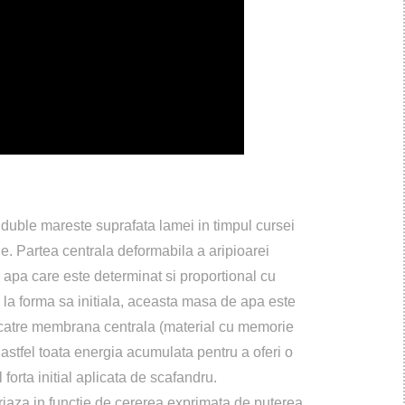
duble mareste suprafata lamei in timpul cursei
e. Partea centrala deformabila a aripioarei
apa care este determinat si proportional cu
 la forma sa initiala, aceasta masa de apa este
 de catre membrana centrala (material cu memorie
stfel toata energia acumulata pentru a oferi o
 forta initial aplicata de scafandru.
iaza in functie de cererea exprimata de puterea