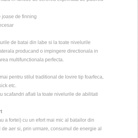
e joase de finning
necesar
urile de batai din labe si la toate nivelurile
terala producand o impingere directionala in
area multifunctionala perfecta.
 pentru stilul traditional de lovire tip foarfeca,
kick etc.
scafandri aflati la toate nivelurile de abilitati
t
 a fortei) cu un efort mai mic al batailor din
e aer si, prin urmare, consumul de energie al