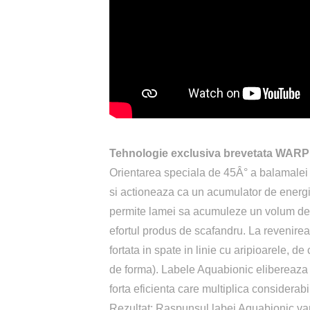
Tehnologie exclusiva brevetata WARP
Orientarea speciala de 45Â° a balamalei 
si actioneaza ca un acumulator de energi
permite lamei sa acumuleze un volum de 
efortul produs de scafandru. La revenirea
fortata in spate in linie cu aripioarele,
de forma). Labele Aquabionic elibereaza a
forta eficienta care multiplica considerabil
Rezultat: Raspunsul labei Aquabionic var