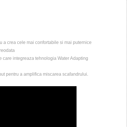
u a crea cele mai confortabile si mai puternice
vreodata
e care integreaza tehnologia Water Adapting
ut pentru a amplifica miscarea scafandrului.