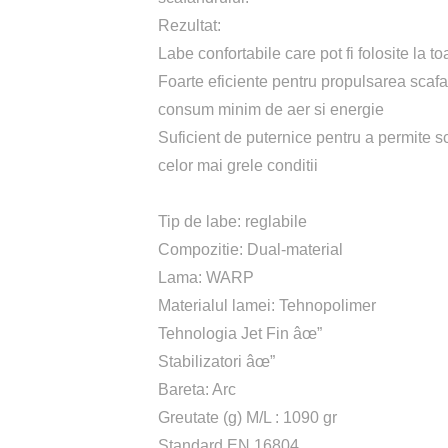
Rezultat:
Labe confortabile care pot fi folosite la t
Foarte eficiente pentru propulsarea scaf
consum minim de aer si energie
Suficient de puternice pentru a permite sca
celor mai grele conditii
Tip de labe: reglabile
Compozitie: Dual-material
Lama: WARP
Materialul lamei: Tehnopolimer
Tehnologia Jet Fin âœ”
Stabilizatori âœ”
Bareta: Arc
Greutate (g) M/L : 1090 gr
Standard EN 16804