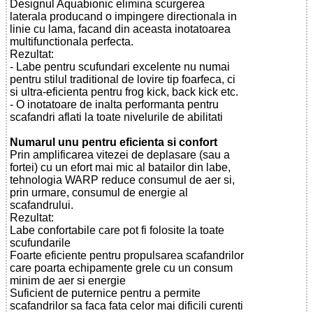
Designul Aquabionic elimina scurgerea
laterala producand o impingere directionala in
linie cu lama, facand din aceasta inotatoarea
multifunctionala perfecta.
Rezultat:
- Labe pentru scufundari excelente nu numai
pentru stilul traditional de lovire tip foarfeca, ci
si ultra-eficienta pentru frog kick, back kick etc.
- O inotatoare de inalta performanta pentru
scafandri aflati la toate nivelurile de abilitati
Numarul unu pentru eficienta si confort
Prin amplificarea vitezei de deplasare (sau a
fortei) cu un efort mai mic al batailor din labe,
tehnologia WARP reduce consumul de aer si,
prin urmare, consumul de energie al
scafandrului.
Rezultat:
Labe confortabile care pot fi folosite la toate
scufundarile
Foarte eficiente pentru propulsarea scafandrilor
care poarta echipamente grele cu un consum
minim de aer si energie
Suficient de puternice pentru a permite
scafandrilor sa faca fata celor mai dificili curenti