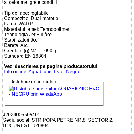
si celor mai grele conditii
Tip de labe: reglabile
Compozitie: Dual-material
Lama: WARP
Materialul lamei: Tehnopolimer
Tehnologia Jet Fin âœ”
Stabilizatori âœ”
Bareta: Arc
Greutate (g) M/L : 1090 gr
Standard EN 16804
Vezi descrierea pe pagina producatorului
Info online: Aquabionic Evo - Negru
Distribuie unui prieten
J2024005505401
Sediu social: STR.POPA PETRE NR.8, SECTOR 2,
BUCURESTI 020804