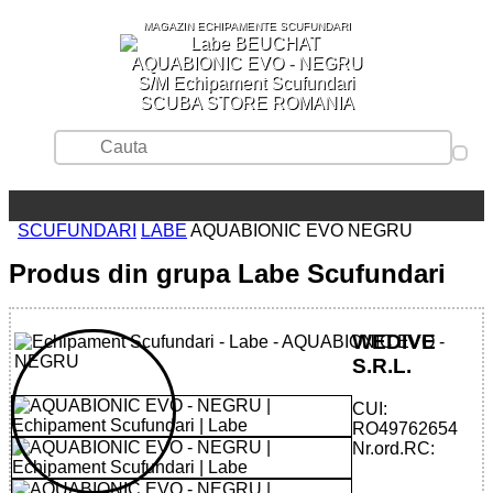
MAGAZIN ECHIPAMENTE SCUFUNDARI
SCUBA STORE ROMANIA
SCUFUNDARI
LABE
AQUABIONIC EVO NEGRU
Produs din grupa Labe Scufundari
WEDIVE
S.R.L.
CUI:
RO49762654
Nr.ord.RC: