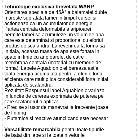
Tehnologie exclusiva brevetata WARP
Orientarea speciala de 45Â° a balamalei duble
mareste suprafata lamei in timpul cursei si
actioneaza ca un acumulator de energie.
Partea centrala deformabila a aripioarei
permite lamei sa acumuleze un volum de apa
care este determinat si proportional cu efortul
produs de scafandru. La revenirea la forma sa
initiala, aceasta masa de apa este fortata in
spate in linie cu aripioarele, de catre
membrana centrala (material cu memorie de
forma). Labele Aquabionic elibereaza astfel
toata energia acumulata pentru a oferi o forta
eficienta care multiplica considerabil forta initial
aplicata de scafandru.
Rezultat: Raspunsul labei Aquabionic variaza
in functie de cererea exprimata de puterea pe
care scafandrul o aplica:
- Precise si usor de manevrat la frecvente joase
de finning
- Puternice si reactive atunci cand este necesar
Versatilitate remarcabila
pentru toate tipurile
de batai din labe si la toate nivelurile