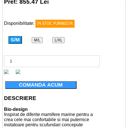
Pret: 855.47 Lei
!
Disponibilitate:
IN STOC FURNIZOR
S/M
M/L
L/XL
COMANDA ACUM
DESCRIERE
Bio-design
Inspirat de diferite mamifere marine pentru a
crea cele mai confortabile si mai puternice
inotatoare pentru scufundari concepute