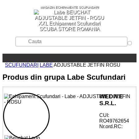
MAGAZIN ECHIPAMENTE SCUFUNDARI
SCUBA STORE ROMANIA
SCUFUNDARI
LABE
ADJUSTABLE JETFIN ROSU
Produs din grupa Labe Scufundari
WEDIVE
S.R.L.
CUI:
32785515432 - ADJUSTABLE JETFIN -
RO49762654
RED
Nr.ord.RC: