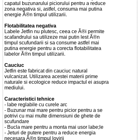
capatul buzunarului piciorului pentru a reduce
zona negativa si, astfel, consuma mai putina
energie Ã®n timpul utilizarii.
Flotabilitatea negativa
Labele Jetfin nu plutesc, ceea ce Ã®i permite
scafandrului sa utilizeze mai putin lest Ã®n
timpul scufundarii si sa consume astfel mai
putina energie pentru a corecta flotabilitatea
labelor Ã®n timpul utilizarii.
Cauciuc
Jetfin este fabricat din cauciuc natural
vulcanizat. Utilizarea acestei materii prime
naturale si ecologice reduce impactul ei asupra
mediului.
Caracteristici tehnice
- labe reglabile cu curele arc
- Buzunar mai mare pentru picior pentru a se
potrivi cu mai multe dimensiuni de ghete de
scufundare
- Bucla mare pentru a monta mai usor labe;le
- Jeturi de putere pentru a reduce energia
necesara Ã®n timpul lovirii