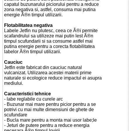
capatul buzunarului piciorului pentru a reduce
zona negativa si, astfel, consuma mai putina
energie Ã®n timpul utilizarii.
Flotabilitatea negativa
Labele Jetfin nu plutesc, ceea ce Ã®i permite
scafandrului sa utilizeze mai putin lest Ã®n
timpul scufundarii si sa consume astfel mai
putina energie pentru a corecta flotabilitatea
labelor Ã®n timpul utilizarii.
Cauciuc
Jetfin este fabricat din cauciuc natural
vulcanizat. Utilizarea acestei materii prime
naturale si ecologice reduce impactul ei asupra
mediului.
Caracteristici tehnice
- labe reglabile cu curele arc
- Buzunar mai mare pentru picior pentru a se
potrivi cu mai multe dimensiuni de ghete de
scufundare
- Bucla mare pentru a monta mai usor labe;le
- Jeturi de putere pentru a reduce energia
necesara Ã®n timpul lovirii