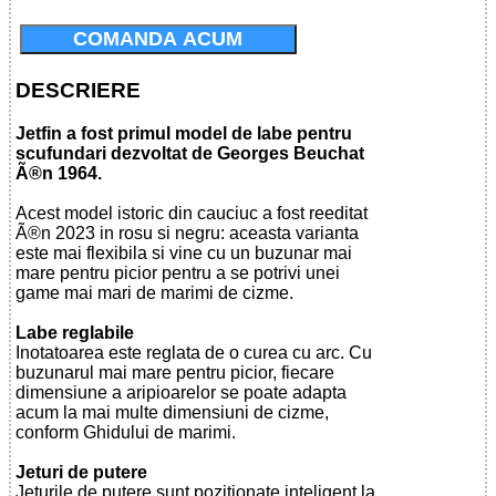
COMANDA ACUM
DESCRIERE
Jetfin a fost primul model de labe pentru
scufundari dezvoltat de Georges Beuchat
Ã®n 1964.
Acest model istoric din cauciuc a fost reeditat
Ã®n 2023 in rosu si negru: aceasta varianta
este mai flexibila si vine cu un buzunar mai
mare pentru picior pentru a se potrivi unei
game mai mari de marimi de cizme.
Labe reglabile
Inotatoarea este reglata de o curea cu arc. Cu
buzunarul mai mare pentru picior, fiecare
dimensiune a aripioarelor se poate adapta
acum la mai multe dimensiuni de cizme,
conform Ghidului de marimi.
Jeturi de putere
Jeturile de putere sunt pozitionate inteligent la