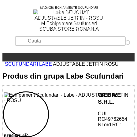
MAGAZIN ECHIPAMENTE SCUFUNDARI
SCUBA STORE ROMANIA
SCUFUNDARI
LABE
ADJUSTABLE JETFIN ROSU
Produs din grupa Labe Scufundari
WEDIVE
S.R.L.
CUI:
32785515432 - ADJUSTABLE JETFIN -
RO49762654
RED
Nr.ord.RC: