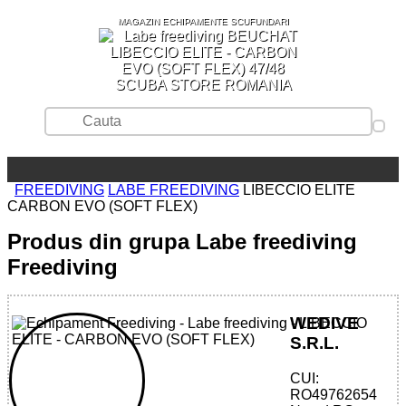
MAGAZIN ECHIPAMENTE SCUFUNDARI
SCUBA STORE ROMANIA
FREEDIVING
LABE FREEDIVING
LIBECCIO ELITE
CARBON EVO (SOFT FLEX)
Produs din grupa Labe freediving
Freediving
WEDIVE
S.R.L.
CUI:
32785515499 - LIBECCIO ELITE -
RO49762654