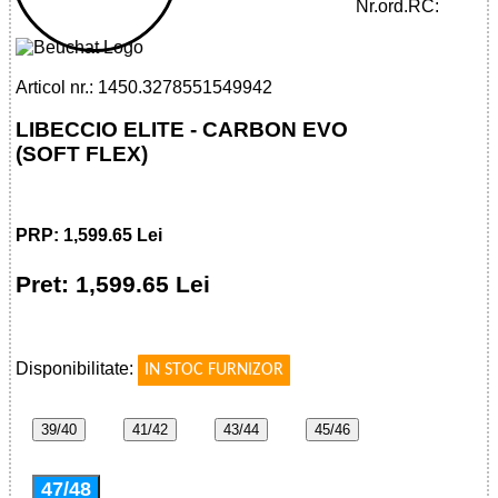
CARBON EVO (SOFT FLEX)
Nr.ord.RC:
Articol nr.: 1450.3278551549942
LIBECCIO ELITE - CARBON EVO
(SOFT FLEX)
PRP: 1,599.65 Lei
Pret: 1,599.65 Lei
!
Disponibilitate:
IN STOC FURNIZOR
39/40
41/42
43/44
45/46
47/48