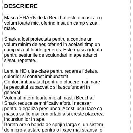
DESCRIERE
Masca SHARK de la Beuchat este o masca cu
volum foarte mic, oferind insa un camp vizual
mare.
Shark a fost proiectata pentru a contine un
volum minim de aer, oferind in acelasi timp un
camp vizual foarte generos. Este masca ideala
pentru sesiunile de scufundari in ape adanci
si/sau repetate.
Lentile HD ultra-clare pentru redarea fidela a
culorilor si contrast imbunatatit
Confort imbunatatit pentru o placere mai mare
la pescuitul subacvatic si la scufundari in
general
Volumul intern foarte mic al mastii Beuchat
Shark reduce semnificativ efortul necesar
pentru a egaliza presiunea. Acest lucru face ca
masca sa fie mai confortabila si creste placerea
incursiunilor in apa.
Bareta are o banda de sprijin larga si un sistem
de micro-ajustare pentru o fixare mai stransa, o