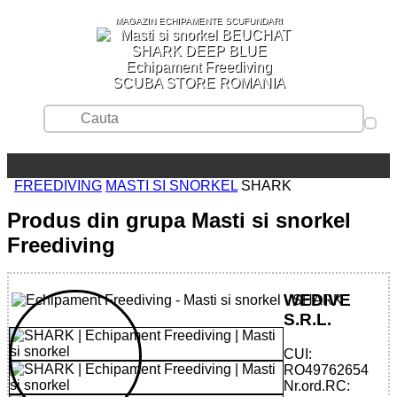
MAGAZIN ECHIPAMENTE SCUFUNDARI
SCUBA STORE ROMANIA
FREEDIVING
MASTI SI SNORKEL
SHARK
Produs din grupa Masti si snorkel
Freediving
WEDIVE
S.R.L.
CUI:
RO49762654
Nr.ord.RC: