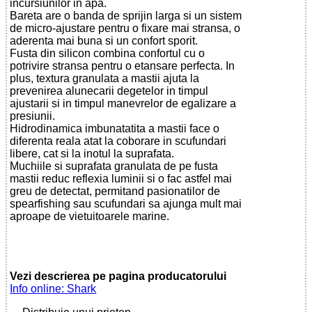
incursiunilor in apa.
Bareta are o banda de sprijin larga si un sistem
de micro-ajustare pentru o fixare mai stransa, o
aderenta mai buna si un confort sporit.
Fusta din silicon combina confortul cu o
potrivire stransa pentru o etansare perfecta. In
plus, textura granulata a mastii ajuta la
prevenirea alunecarii degetelor in timpul
ajustarii si in timpul manevrelor de egalizare a
presiunii.
Hidrodinamica imbunatatita a mastii face o
diferenta reala atat la coborare in scufundari
libere, cat si la inotul la suprafata.
Muchiile si suprafata granulata de pe fusta
mastii reduc reflexia luminii si o fac astfel mai
greu de detectat, permitand pasionatilor de
spearfishing sau scufundari sa ajunga mult mai
aproape de vietuitoarele marine.
Vezi descrierea pe pagina producatorului
Info online: Shark