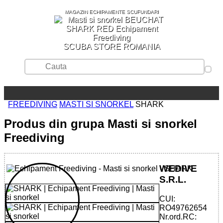
MAGAZIN ECHIPAMENTE SCUFUNDARI
SCUBA STORE ROMANIA
FREEDIVING
MASTI SI SNORKEL
SHARK
Produs din grupa Masti si snorkel
Freediving
WEDIVE
S.R.L.
CUI:
RO49762654
Nr.ord.RC: