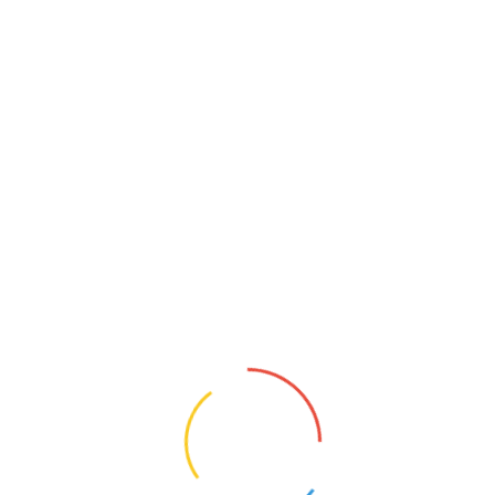
Articol nr.: 1168.3278556145248
ELITE - WAIST CUT 5
SMOOTH SKIN OUTS
NSIDE, SMOOTH
PRP: 1,015.97 Lei
Pret: 1,015.97 Lei
!
Disponibilitate:
IN STOC FURNIZOR
L
XS
S
M