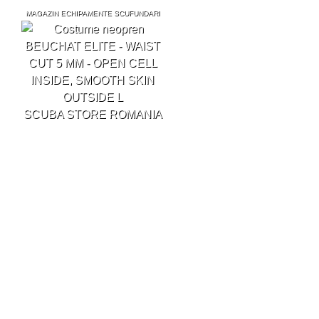
MAGAZIN ECHIPAMENTE SCUFUNDARI
SCUBA STORE ROMANIA
Scufundari
Freediving
Spearfishing
Snorkeling
SPEARFISHING
COSTUME NEOPREN
ELITE WAIST CUT 5 MM OPEN 
Produs din grupa Costume neopren Spear