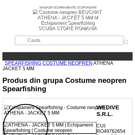
MAGAZIN ECHIPAMENTE SCUFUNDARI
SCUBA STORE ROMANIA
SPEARFISHING
COSTUME NEOPREN
ATHENA
JACKET 5 MM
Produs din grupa Costume neopren
Spearfishing
WEDIVE
S.R.L.
CUI:
RO49762654