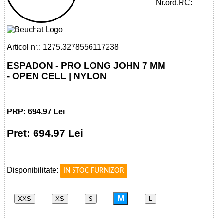
32785561172 - ESPADON - PRO LONG
Nr.ord.RC:
JOHN 7 MM - OPEN CELL / NYLON
Articol nr.: 1275.3278556117238
ESPADON - PRO LONG JOHN 7 MM
- OPEN CELL | NYLON
PRP: 694.97 Lei
Pret: 694.97 Lei
!
Disponibilitate:
IN STOC FURNIZOR
M
XXS
XS
S
L