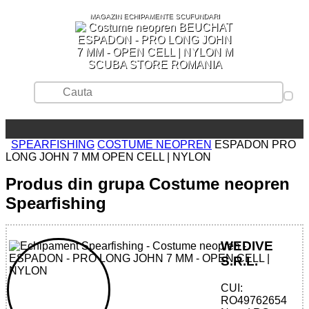
MAGAZIN ECHIPAMENTE SCUFUNDARI
SCUBA STORE ROMANIA
SPEARFISHING
COSTUME NEOPREN
ESPADON PRO
LONG JOHN 7 MM OPEN CELL | NYLON
Produs din grupa Costume neopren
Spearfishing
WEDIVE
S.R.L.
CUI:
RO49762654