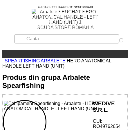
MAGAZIN ECHIPAMENTE SCUFUNDARI
SCUBA STORE ROMANIA
SPEARFISHING
ARBALETE
HERO ANATOMICAL
HANDLE LEFT HAND (UNIT)
Produs din grupa Arbalete
Spearfishing
WEDIVE
S.R.L.
CUI:
32785552816 - HERO ANATOMICAL
RO49762654