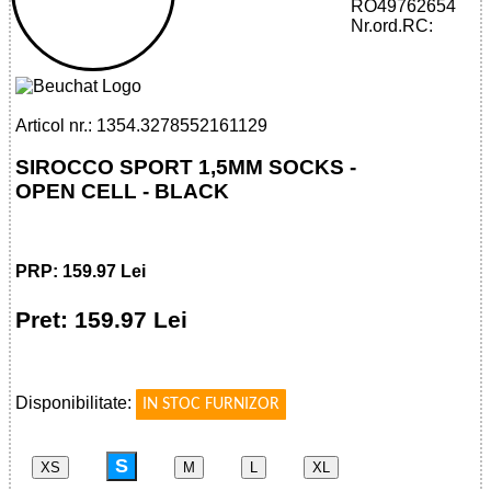
RO49762654
32785521611 - SIROCCO SPORT 1,5MM
Nr.ord.RC:
SOCKS - OPEN CELL - BLACK
Articol nr.: 1354.3278552161129
SIROCCO SPORT 1,5MM SOCKS -
OPEN CELL - BLACK
PRP: 159.97 Lei
Pret: 159.97 Lei
!
Disponibilitate:
IN STOC FURNIZOR
S
XS
M
L
XL