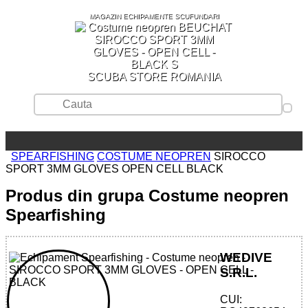
MAGAZIN ECHIPAMENTE SCUFUNDARI
SCUBA STORE ROMANIA
SPEARFISHING
COSTUME NEOPREN
SIROCCO
SPORT 3MM GLOVES OPEN CELL BLACK
Produs din grupa Costume neopren
Spearfishing
WEDIVE
S.R.L.
CUI: