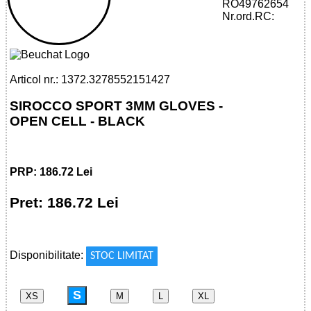
RO49762654
32785521514 - SIROCCO SPORT 3MM
Nr.ord.RC:
GLOVES - OPEN CELL - BLACK
Articol nr.: 1372.3278552151427
SIROCCO SPORT 3MM GLOVES -
OPEN CELL - BLACK
PRP: 186.72 Lei
Pret: 186.72 Lei
!
Disponibilitate:
STOC LIMITAT
S
XS
M
L
XL