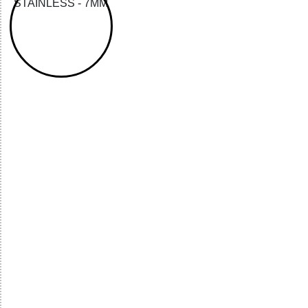
32785517187 - 3 LUGS SINGLE BARB SHAFT 17-4PH STA