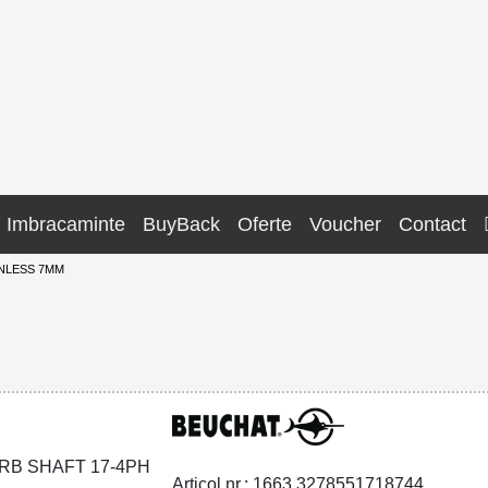
Imbracaminte
BuyBack
Oferte
Voucher
Contact
INLESS 7MM
Articol nr.: 1663.3278551718744