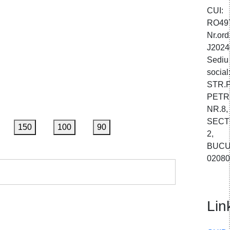
CUI:
RO49
Nr.or
J2024
Sediu
social
STR.
PETR
NR.8,
SEC
150
100
90
2,
BUCU
0208
Lin