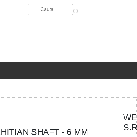
WE
S.R
HITIAN SHAFT - 6 MM