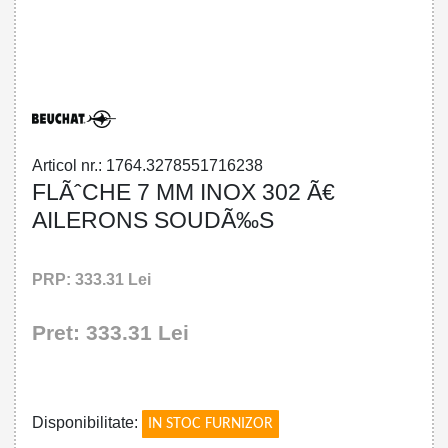
32785517162 - FLÃˆCHE 7 MM INOX 302
Ã€ AILERONS SOUDÃ‰S
Articol nr.: 1764.3278551716238
FLÃˆCHE 7 MM INOX 302 Ã€
AILERONS SOUDÃ‰S
PRP: 333.31 Lei
Pret: 333.31 Lei
!
Disponibilitate:
IN STOC FURNIZOR