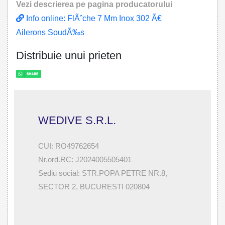
Vezi descrierea pe pagina producatorului
Info online: FlÃˆche 7 Mm Inox 302 Ã€
Ailerons SoudÃ‰s
Distribuie unui prieten
WEDIVE S.R.L.
CUI: RO49762654
Nr.ord.RC: J2024005505401
Sediu social: STR.POPA PETRE NR.8,
SECTOR 2, BUCURESTI 020804