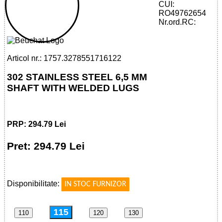
CUI:
32785517161 - 302 STAINLESS STEEL
RO49762654
6,5 MM SHAFT WITH WELDED LUGS
Nr.ord.RC:
Articol nr.: 1757.3278551716122
302 STAINLESS STEEL 6,5 MM
SHAFT WITH WELDED LUGS
PRP: 294.79 Lei
Pret: 294.79 Lei
!
Disponibilitate:
IN STOC FURNIZOR
115
110
120
130