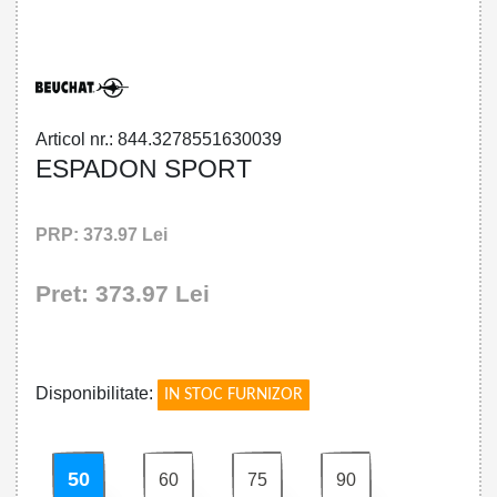
32785516300 - ESPADON SPORT
Articol nr.: 844.3278551630039
ESPADON SPORT
PRP: 373.97 Lei
Pret: 373.97 Lei
!
Disponibilitate:
IN STOC FURNIZOR
50
60
75
90