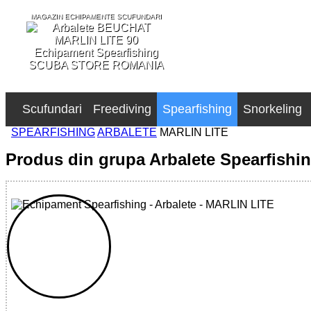
MAGAZIN ECHIPAMENTE SCUFUNDARI
SCUBA STORE ROMANIA
Scufundari
Freediving
Spearfishing
Snorkeling
SPEARFISHING
ARBALETE
MARLIN LITE
Produs din grupa Arbalete Spearfishi
32785516125 - MARLIN LITE