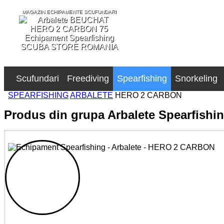
MAGAZIN ECHIPAMENTE SCUFUNDARI
SCUBA STORE ROMANIA
Scufundari
Freediving
Spearfishing
Snorkeling
SPEARFISHING
ARBALETE
HERO 2 CARBON
Produs din grupa Arbalete Spearfishi
32785516123 - HERO 2 CARBON