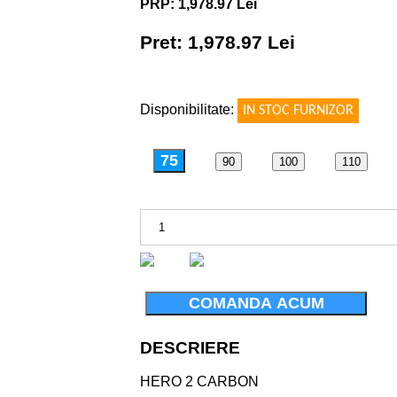
PRP: 1,978.97 Lei
Pret: 1,978.97 Lei
!
Disponibilitate:
IN STOC FURNIZOR
75
90
100
110
COMANDA ACUM
DESCRIERE
HERO 2 CARBON