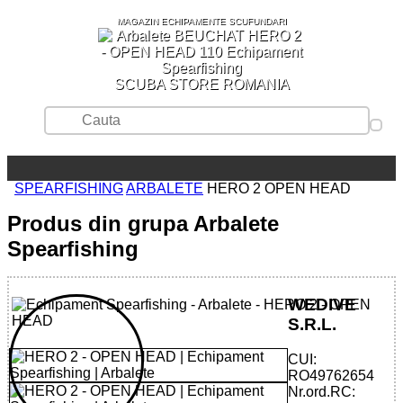
MAGAZIN ECHIPAMENTE SCUFUNDARI
SCUBA STORE ROMANIA
SPEARFISHING
ARBALETE
HERO 2 OPEN HEAD
Produs din grupa Arbalete
Spearfishing
WEDIVE
S.R.L.
CUI:
RO49762654
Nr.ord.RC: