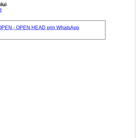
lui
d