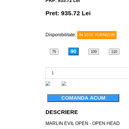
PRP: 935.72 Lei
Pret: 935.72 Lei
!
Disponibilitate:
IN STOC FURNIZOR
90
75
100
110
COMANDA ACUM
DESCRIERE
MARLIN EVIL OPEN - OPEN HEAD