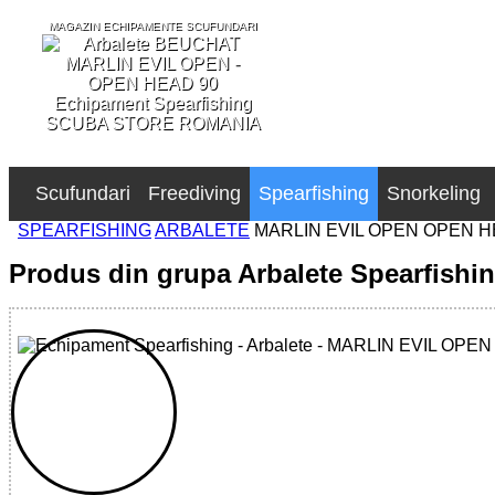
MAGAZIN ECHIPAMENTE SCUFUNDARI
SCUBA STORE ROMANIA
Scufundari
Freediving
Spearfishing
Snorkeling
SPEARFISHING
ARBALETE
MARLIN EVIL OPEN OPEN 
Produs din grupa Arbalete Spearfishi
32785516113 - MARLIN EVIL OPEN - OPEN HEAD