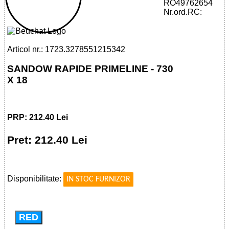
32785512153 - SANDOW RAPIDE
RO49762654
PRIMELINE - 730 X 18
Nr.ord.RC:
Articol nr.: 1723.3278551215342
SANDOW RAPIDE PRIMELINE - 730
X 18
PRP: 212.40 Lei
Pret: 212.40 Lei
!
Disponibilitate:
IN STOC FURNIZOR
RED