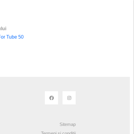
lui
For Tube 50
Sitemap
Termeni si conditii