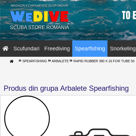
MAGAZIN ECHIPAMENTE SCUFUNDARI
SCUBA STORE ROMANIA
Scufundari
Freediving
Spearfishing
Snorkeling
SPEARFISHING
ARBALETE
RAPID RUBBER 390 X 16 FOR TUBE 50
Produs din grupa Arbalete Spearfishing