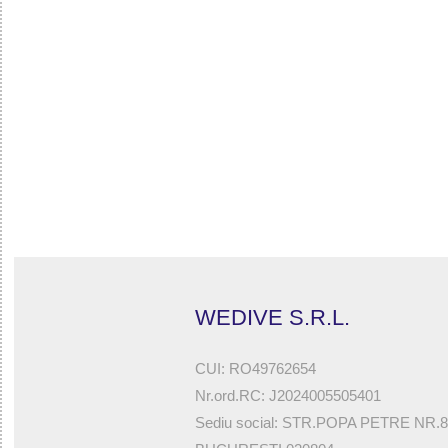
32785512137 - RAPID RUBBER - 390 X 16 FOR TUBE 50
WEDIVE S.R.L.
CUI: RO49762654
Nr.ord.RC: J2024005505401
Sediu social: STR.POPA PETRE NR.