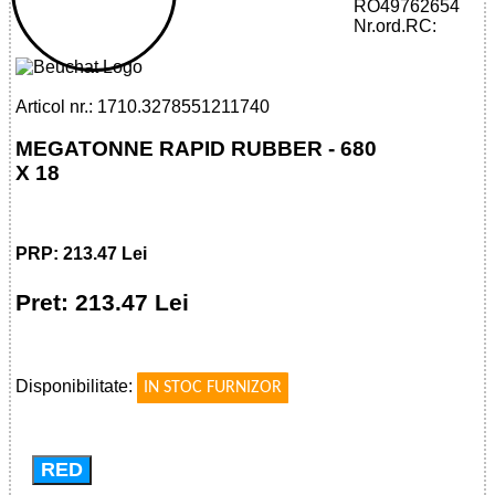
32785512117 - MEGATONNE RAPID
RO49762654
RUBBER - 680 X 18
Nr.ord.RC:
Articol nr.: 1710.3278551211740
MEGATONNE RAPID RUBBER - 680
X 18
PRP: 213.47 Lei
Pret: 213.47 Lei
!
Disponibilitate:
IN STOC FURNIZOR
RED