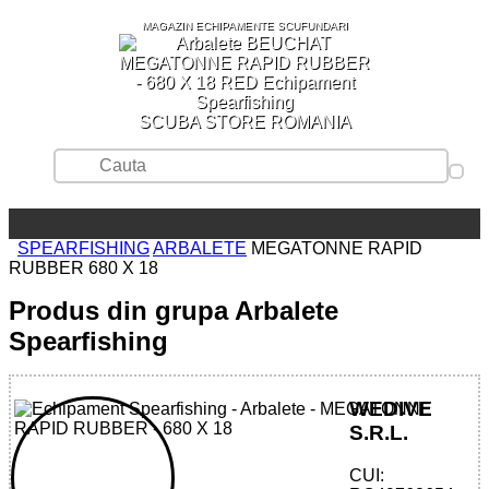
MAGAZIN ECHIPAMENTE SCUFUNDARI
SCUBA STORE ROMANIA
SPEARFISHING
ARBALETE
MEGATONNE RAPID
RUBBER 680 X 18
Produs din grupa Arbalete
Spearfishing
WEDIVE
S.R.L.
CUI: