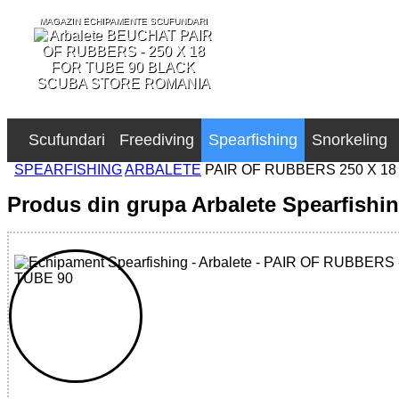
MAGAZIN ECHIPAMENTE SCUFUNDARI
SCUBA STORE ROMANIA
Scufundari
Freediving
Spearfishing
Snorkeling
SPEARFISHING
ARBALETE
PAIR OF RUBBERS 250 X 18
Produs din grupa Arbalete Spearfishi
32785512111 - PAIR OF RUBBERS - 250 X 18 FOR TUBE 9