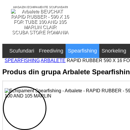
MAGAZIN ECHIPAMENTE SCUFUNDARI
SCUBA STORE ROMANIA
Scufundari
Freediving
Spearfishing
Snorkeling
SPEARFISHING
ARBALETE
RAPID RUBBER 590 X 16 FO
Produs din grupa Arbalete Spearfishi
32785512107 - RAPID RUBBER - 590 X 16 FOR TUBE 100