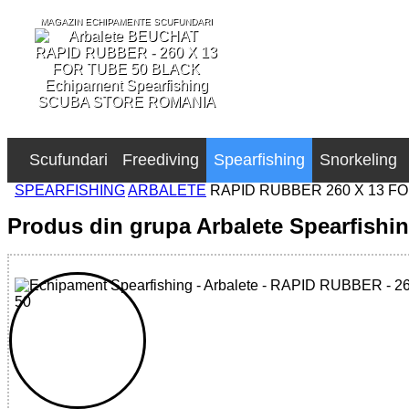
MAGAZIN ECHIPAMENTE SCUFUNDARI
SCUBA STORE ROMANIA
Scufundari
Freediving
Spearfishing
Snorkeling
SPEARFISHING
ARBALETE
RAPID RUBBER 260 X 13 FO
Produs din grupa Arbalete Spearfishi
32785512104 - RAPID RUBBER - 260 X 13 FOR TUBE 50