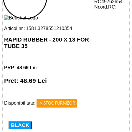
32785512103 - RAPID RUBBER - 200 X
RO49762654
13 FOR TUBE 35
Nr.ord.RC:
Articol nr.: 1581.3278551210354
RAPID RUBBER - 200 X 13 FOR
TUBE 35
PRP: 48.69 Lei
Pret: 48.69 Lei
!
Disponibilitate:
IN STOC FURNIZOR
BLACK