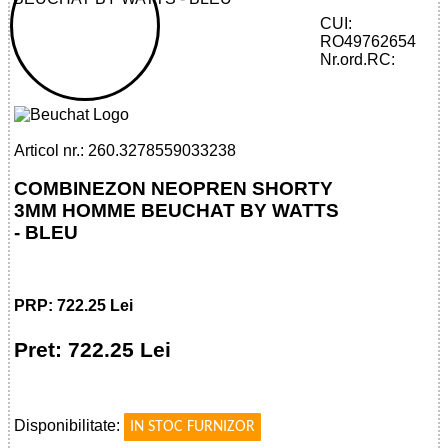
CUI:
RO49762654
32785590332 - SHORTY 3MM HOMME
Nr.ord.RC:
BEUCHAT BY WATTS - BLEU
Articol nr.: 260.3278559033238
COMBINEZON NEOPREN SHORTY
3MM HOMME BEUCHAT BY WATTS
- BLEU
PRP: 722.25 Lei
Pret: 722.25 Lei
!
Disponibilitate:
IN STOC FURNIZOR