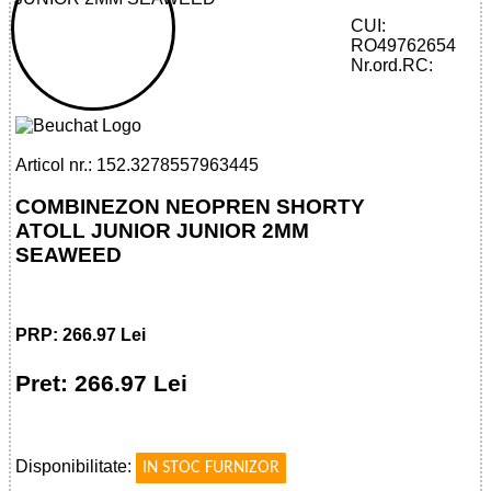
CUI:
RO49762654
32785579634 - SHORTY ATOLL JUNIOR
Nr.ord.RC:
JUNIOR 2MM SEAWEED
Articol nr.: 152.3278557963445
COMBINEZON NEOPREN SHORTY
ATOLL JUNIOR JUNIOR 2MM
SEAWEED
PRP: 266.97 Lei
Pret: 266.97 Lei
!
Disponibilitate:
IN STOC FURNIZOR