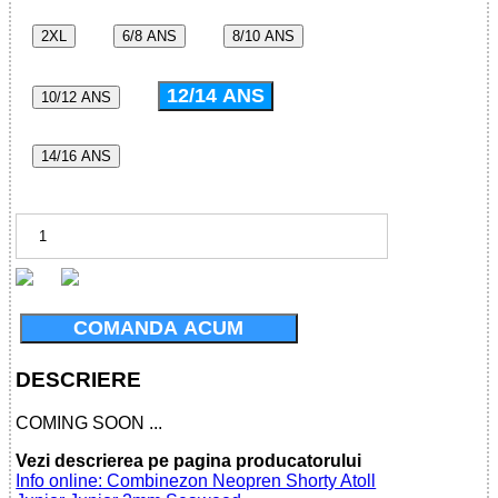
2XL
6/8 ANS
8/10 ANS
12/14 ANS
10/12 ANS
14/16 ANS
COMANDA ACUM
DESCRIERE
COMING SOON ...
Vezi descrierea pe pagina producatorului
Info online: Combinezon Neopren Shorty Atoll