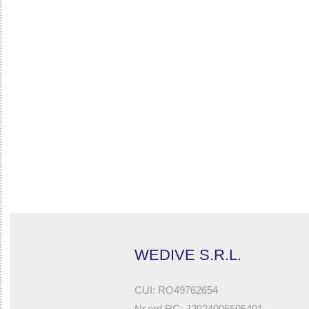
32785579327 - ATOLL WOMAN TOP - NEOPRENE
WEDIVE S.R.L.
CUI: RO49762654
Nr.ord.RC: J2024005505401