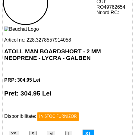
CUI:
RO49762654
32785579140 - ATOLL MAN
Nr.ord.RC:
BOARDSHORT - 2 MM
Articol nr.: 228.3278557914058
ATOLL MAN BOARDSHORT - 2 MM
NEOPRENE - LYCRA - GALBEN
PRP: 304.95 Lei
Pret: 304.95 Lei
!
Disponibilitate:
IN STOC FURNIZOR
XL
XS
S
M
L