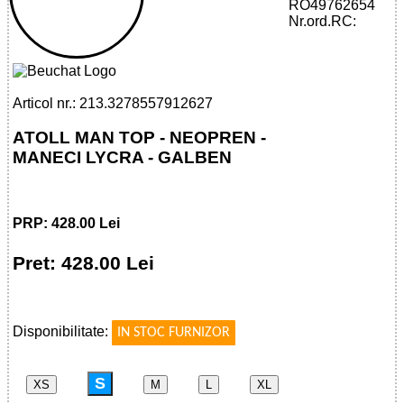
RO49762654
32785579126 - ATOLL MAN TOP -
Nr.ord.RC:
NEOPRENE
Articol nr.: 213.3278557912627
ATOLL MAN TOP - NEOPREN -
MANECI LYCRA - GALBEN
PRP: 428.00 Lei
Pret: 428.00 Lei
!
Disponibilitate:
IN STOC FURNIZOR
S
XS
M
L
XL