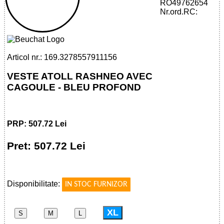
RO49762654
32785579111 - ATOLL MAN ZIPPED VEST
Nr.ord.RC:
WITH HOOD - DEEP BLUE
Articol nr.: 169.3278557911156
VESTE ATOLL RASHNEO AVEC
CAGOULE - BLEU PROFOND
PRP: 507.72 Lei
Pret: 507.72 Lei
!
Disponibilitate:
IN STOC FURNIZOR
XL
S
M
L