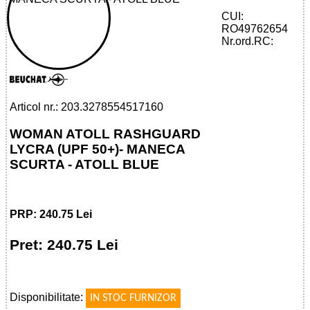
CUI:
RO49762654
32785545171 - ATOLL WOMAN
Nr.ord.RC:
RASHGUARD
Articol nr.: 203.3278554517160
WOMAN ATOLL RASHGUARD
LYCRA (UPF 50+)- MANECA
SCURTA - ATOLL BLUE
PRP: 240.75 Lei
Pret: 240.75 Lei
!
Disponibilitate:
IN STOC FURNIZOR