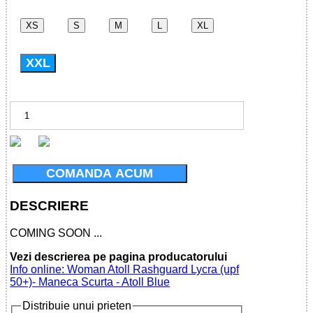
XS
S
M
L
XL
XXL
COMANDA ACUM
DESCRIERE
COMING SOON ...
Vezi descrierea pe pagina producatorului
Info online: Woman Atoll Rashguard Lycra (upf
50+)- Maneca Scurta - Atoll Blue
Distribuie unui prieten