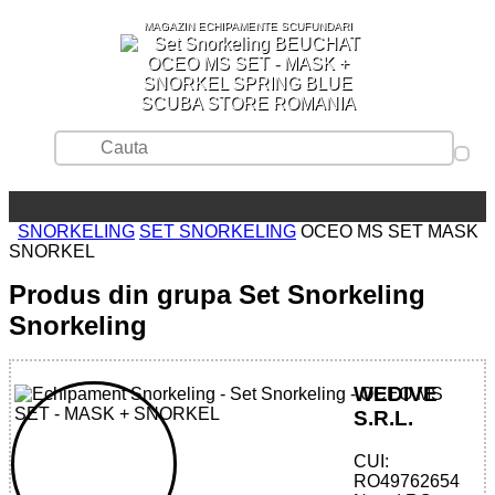
MAGAZIN ECHIPAMENTE SCUFUNDARI
SCUBA STORE ROMANIA
SNORKELING
SET SNORKELING
OCEO MS SET MASK
SNORKEL
Produs din grupa Set Snorkeling
Snorkeling
WEDIVE
S.R.L.
CUI:
32785510030 - OCEO MS SET - MASK +
RO49762654