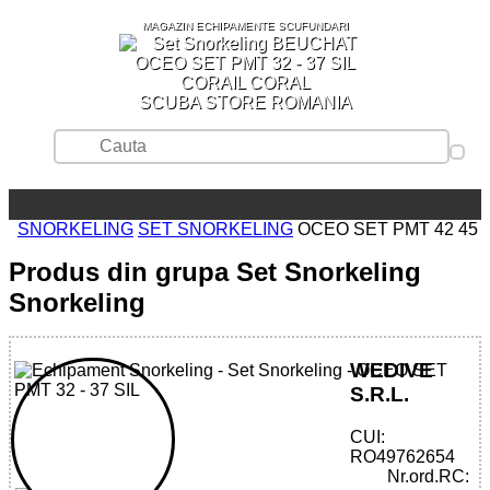
MAGAZIN ECHIPAMENTE SCUFUNDARI
SCUBA STORE ROMANIA
SNORKELING
SET SNORKELING
OCEO SET PMT 42 45
Produs din grupa Set Snorkeling
Snorkeling
WEDIVE
S.R.L.
CUI:
32785510015 - OCEO SET FMS
RO49762654
Nr.ord.RC: