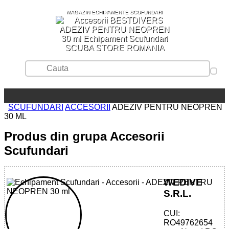
MAGAZIN ECHIPAMENTE SCUFUNDARI
SCUBA STORE ROMANIA
SCUFUNDARI
ACCESORII
ADEZIV PENTRU NEOPREN
30 ML
Produs din grupa Accesorii
Scufundari
WEDIVE
S.R.L.
CUI:
80529613053 - NEOPRENE GLUE
RO49762654