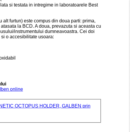
ta si testata in intregime in laboratoarele Best
alt furtun) este compus din doua parti: prima,
e atasata la BCD. A doua, prevazuta si aceasta cu
pusului/instrumentului dumneavoastra. Cei doi
i o accesibilitate usoara:
oxidabil
lui
lben online