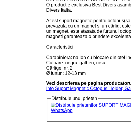
O productie exclusiva Best Divers asambla
Divers Italia.
Acest suport magnetic pentru octopus(sau 
prevazuta cu un magnet si un cârlig, est
un magnet, este atasata de furtunul octo
magneti garanteaza o prindere excelenta s
Caracteristici:
Carabiniera: nailon cu blocare din otel in
Culoare: negru, galben, rosu
Cârlige: nr. 2
Ø furtun: 12-13 mm
Vezi descrierea pe pagina producatoru
Info Suport Magnetic Octopus Holder, Ga
Distribuie unui prieten