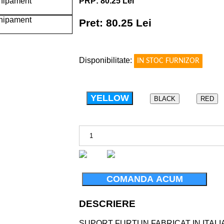
PRP: 80.25 Lei
Pret: 80.25 Lei
!
Disponibilitate:
IN STOC FURNIZOR
YELLOW
BLACK
RED
COMANDA ACUM
DESCRIERE
SUPORT FURTUN FABRICAT IN ITALI